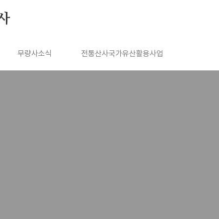
사
무량사소식
전통산사국가유산활용사업