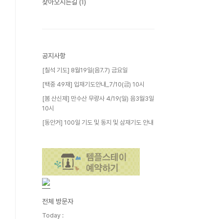
찾아오시는길
(1)
공지사항
[칠석 기도] 8월19일(음7.7) 금요일
[백중 49재] 입재기도안내_7/10(금) 10시
[봄 산신제] 만수산 무량사 4/19(일) 음3월3일
10시
[동안거] 100일 기도 및 동지 및 삼재기도 안내
전체 방문자
Today :