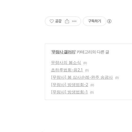
공감
구독하기
'
무량사 갤러리
' 카테고리의 다른 글
무량사의 봄소식
(0)
초하루법회-음2.1
(0)
[무량사] 봄 삼사순례-완주 송광사
(0)
[무량사] 방생법회-2
(0)
[무량사] 방생법회-1
(0)