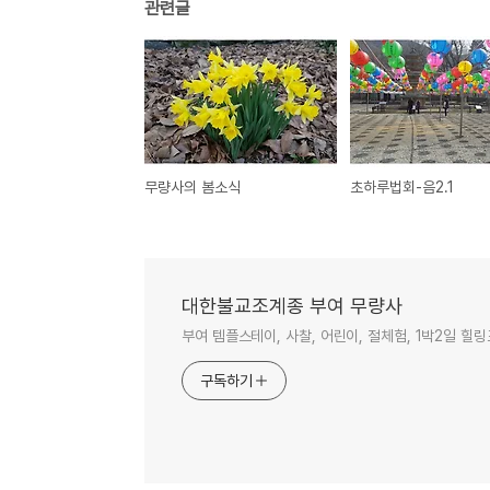
관련글
무량사의 봄소식
초하루법회-음2.1
대한불교조계종 부여 무량사
부여 템플스테이, 사찰, 어린이, 절체험, 1박2일 
구독하기