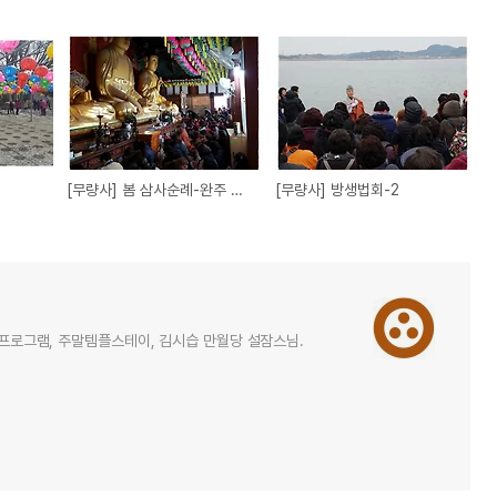
[무량사] 봄 삼사순례-완주 송광사
[무량사] 방생법회-2
힐링프로그램, 주말템플스테이, 김시습 만월당 설잠스님.