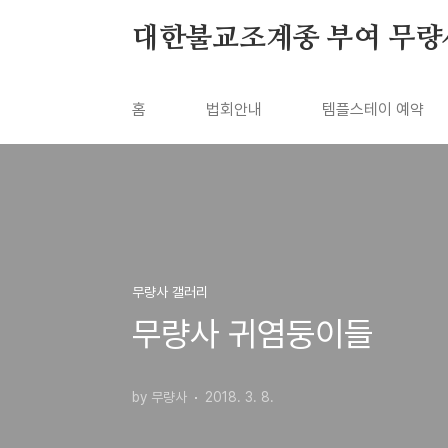
본문 바로가기
대한불교조계종 부여 무량
홈
법회안내
템플스테이 예약
무량사 갤러리
무량사 귀염둥이들
by 무량사
2018. 3. 8.