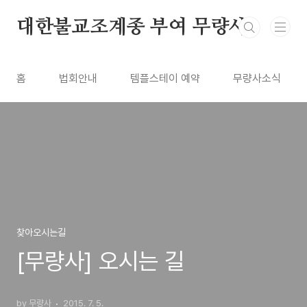
본문 바로가기
대한불교조계종 부여 무량사
홈
법회안내
템플스테이 예약
무량사소식
찾아오시는길
[무량사] 오시는 길
by 무량사
2015. 7. 5.