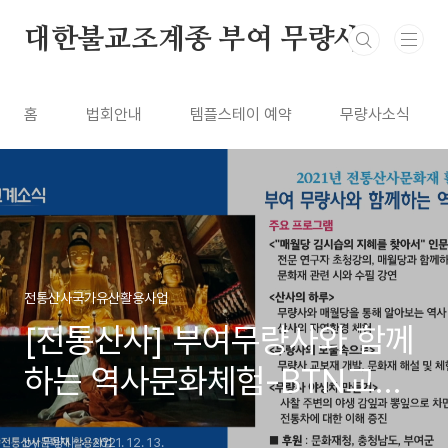
본문 바로가기
대한불교조계종 부여 무량사
홈
법회안내
템플스테이 예약
무량사소식
전통산사국가유산활용사업
[전통산사] 부여무량사와 함께
하는 역사문화체험-BTN교계
소식
by 무량사
2021. 12. 13.