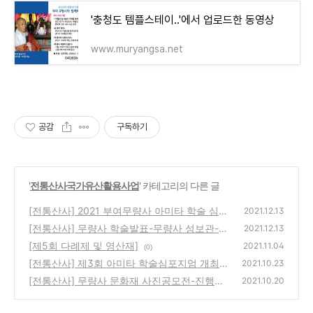
'충청도 템플스테이..'에서 업로드한 동영상
www.muryangsa.net
공감
구독하기
'
전통산사국가유산활용사업
' 카테고리의 다른 글
[전통산사] 2021 부여무량사 아미타 학술 심포
2021.12.13
지엄-안병고 선생
[전통산사] 무량사 학술발표-무량사 성보관-임
(0)
2021.12.13
병고 백제사적연구회장
[제5회 다례제 및 영산재]
(0)
2021.11.04
(0)
[전통산사] 제3회 아미타 학술심포지엄 개최
2021.10.23
[전통산사] 무량사 문화재 사진공모전-진행중
(0)
2021.10.20
(0)