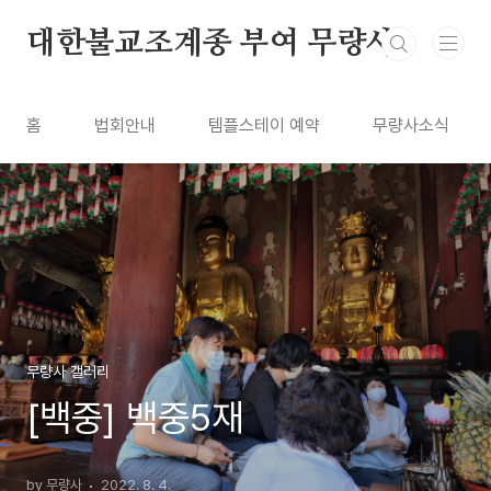
본문 바로가기
대한불교조계종 부여 무량사
홈
법회안내
템플스테이 예약
무량사소식
무량사 갤러리
[백중] 백중5재
by 무량사
2022. 8. 4.