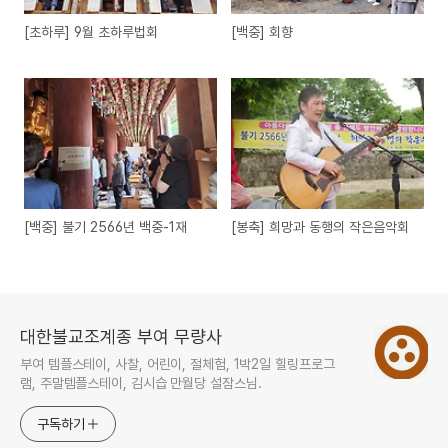
[초하루] 9월 초하루법회
[백중] 회향
[백중] 불기 2566년 백중-1재
[봉축] 희망과 동행의 작은음악회
대한불교조계종 부여 무량사
부여 템플스테이, 사찰, 어린이, 절체험, 1박2일 힐링프로그
램, 주말템플스테이, 김시습 만월당 설잠스님.
구독하기