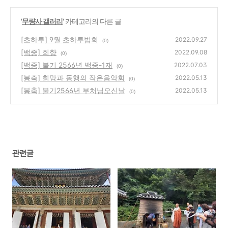
'
무량사 갤러리
' 카테고리의 다른 글
[초하루] 9월 초하루법회
2022.09.27
(0)
[백중] 회향
2022.09.08
(0)
[백중] 불기 2566년 백중-1재
2022.07.03
(0)
[봉축] 희망과 동행의 작은음악회
2022.05.13
(0)
[봉축] 불기2566년 부처님오신날
2022.05.13
(0)
관련글