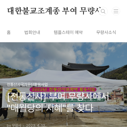
본문 바로가기
대한불교조계종 부여 무량사
홈
법회안내
템플스테이 예약
무량사소식
전통산사국가유산활용사업
[전통산사] 부여 무량사에서
"매월당의 지혜"를 찾다
by 무량사
2023. 4. 13.