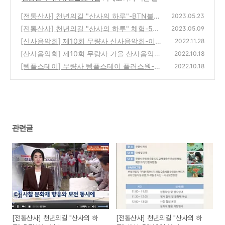
[전통산사] 천년의길 "산사의 하루"-BTN불교
2023.05.23
방송
[전통산사] 천년의길 "산사의 하루" 체험-5월1
(0)
2023.05.09
2일 11시
[산사음악회] 제10회 무량사 산사음악회-이모
(0)
2022.11.28
저모
[산사음악회] 제10회 무량사 가을 산사음악회-
(0)
2022.10.18
11월12일
[템플스테이] 무량사 템플스테이 플러스원-부
(0)
2022.10.18
여나들이
(0)
관련글
[전통산사] 천년의길 "산사의 하
[전통산사] 천년의길 "산사의 하