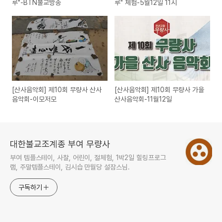
루"-BTN불교방송
루" 체험-5월12일 11시
[산사음악회] 제10회 무량사 산사
[산사음악회] 제10회 무량사 가을
음악회-이모저모
산사음악회-11월12일
대한불교조계종 부여 무량사
부여 템플스테이, 사찰, 어린이, 절체험, 1박2일 힐링프로그
램, 주말템플스테이, 김시습 만월당 설잠스님.
구독하기