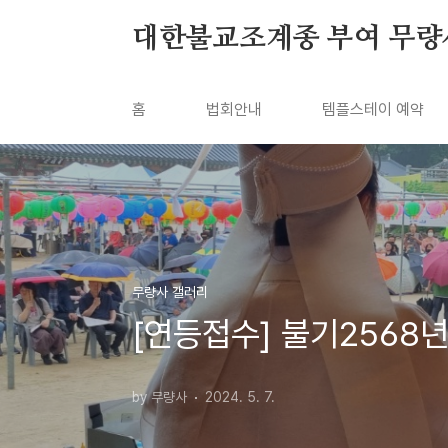
본문 바로가기
대한불교조계종 부여 무량
홈
법회안내
템플스테이 예약
무량사 갤러리
[연등접수] 불기2568
by 무량사
2024. 5. 7.