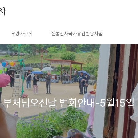
사
무량사소식
전통산사국가유산활용사업
년 부처님오신날 법회안내-5월15일 