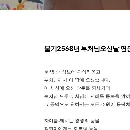
불기
2568
년 부처님오신날 연
불
.
법
.
승 삼보에 귀의하옵고
,
부처님께서 이 땅에 오셨습니다
.
이 세상에 오신 참뜻을 되세기며
불자님 모두 부처님께 지혜를 등불을 밝
그 공덕으로 원하시는 모든 소원이 등불
자아를 깨치는 광명의 등을
,
착한이에게는 축복의 등을
,