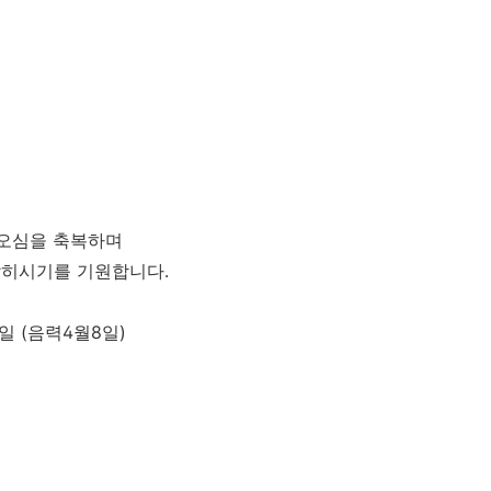
 오심을 축복하며
밝히시기를 기원합니다
.
요일
(
음력
4
월
8
일
)