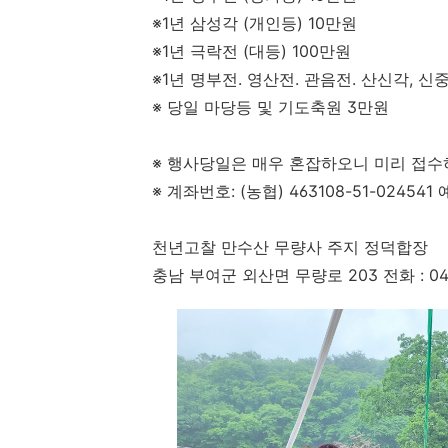
※
1
년 삼성각
(
개인등
) 10
만원
※
1
년 극락전
(
대등
) 100
만원
※
1
년 명부전
.
영산전
.
관음전
.
산신각
,
신
※
당일 마당등 및 기도축원
3
만원
※
행사당일은 매우 혼잡하오니 미리 접수
※
계좌번호
: (
농협
) 463108-51-024541
천년고찰 만수산 무량사 주지 정덕합장
충남 부여군 외산면 무량로
203
전화
: 0