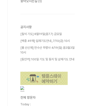
찾아오시는길
(1)
공지사항
[칠석 기도] 8월19일(음7.7) 금요일
[백중 49재] 입재기도안내_7/10(금) 10시
[봄 산신제] 만수산 무량사 4/19(일) 음3월3일
10시
[동안거] 100일 기도 및 동지 및 삼재기도 안내
전체 방문자
Today :