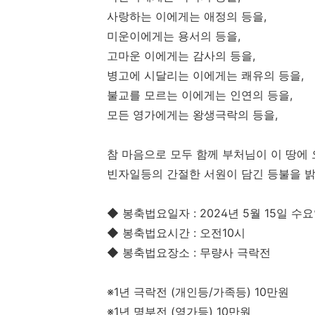
사랑하는 이에게는 애정의 등을
,
미운이에게는 용서의 등을
,
고마운 이에게는 감사의 등을
,
병고에 시달리는 이에게는 쾌유의 등을
,
불교를 모르는 이에게는 인연의 등을
,
모든 영가에게는 왕생극락의 등을
,
참 마음으로 모두 함께 부처님이 이 땅에
빈자일등의
간절한 서원이 담긴 등불을 
◆
봉축법요일자
: 2024
년
5
월
15
일 수
◆
봉축법요시간
:
오전
10
시
◆
봉축법요장소
:
무량사 극락전
※
1
년 극락전
(
개인등
/
가족등
) 10
만원
※
1
년 명부전
(
영가등
) 10
만원