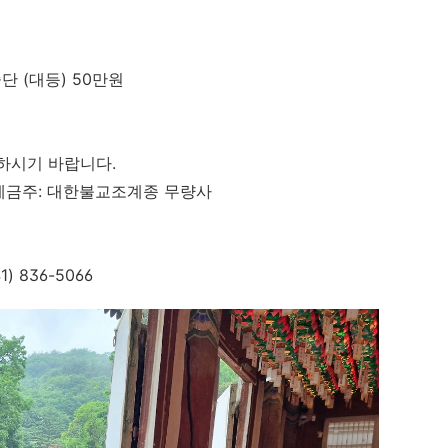
중단
(
대등
) 50
만원
하시기 바랍니다
.
예금주
:
대한불교조계종 무량사
41) 836-5066