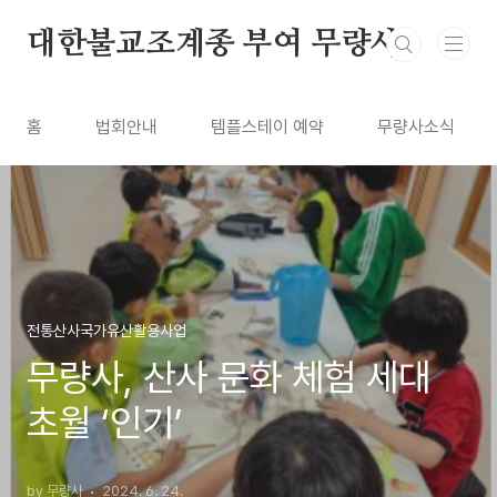
본문 바로가기
대한불교조계종 부여 무량사
홈
법회안내
템플스테이 예약
무량사소식
전통산사국가유산활용사업
무량사, 산사 문화 체험 세대
초월 ‘인기’
by 무량사
2024. 6. 24.