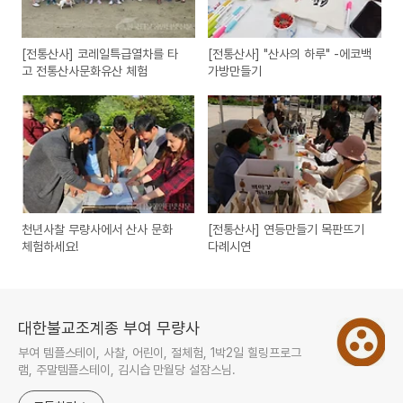
[전통산사] 코레일특급열차를 타
[전통산사] "산사의 하루" -에코백
고 전통산사문화유산 체험
가방만들기
천년사찰 무량사에서 산사 문화
[전통산사] 연등만들기 목판뜨기
체험하세요!
다례시연
대한불교조계종 부여 무량사
부여 템플스테이, 사찰, 어린이, 절체험, 1박2일 힐링프로그
램, 주말템플스테이, 김시습 만월당 설잠스님.