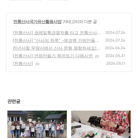
'
전통산사국가유산활용사업
' 카테고리의 다른 글
[전통산사] 코레일특급열차를 타고 전통산사
2024.07.24
문화유산 체험
[전통산사] "산사의 하루" -에코백 가방만들기
(0)
2024.07.24
천년사찰 무량사에서 산사 문화 체험하세요!
(0)
2024.06.24
[전통산사] 연등만들기 목판뜨기 다례시연
(0)
2024.05.31
(0)
[전통산사]
2024.05.11
(0)
관련글