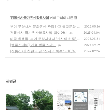
'
전통산사국가유산활용사업
' 카테고리의 다른 글
부여 무량사서 문화유산 관람하고 불교문화 체
2025.05.26
험
전통산사 국가유산활용사업-참여안내
(0)
2025.04.04
(0)
미국 학생들, 부여 무량사에서 '산사의 하루' 체
2025.03.31
험하며 한국 문화에 '흠뻑'
[템플스테이] 가을 템플스테이
(0)
2024.09.29
(0)
[전통산사] 천년의 길 "산사의 하루" - 10/4 목
2024.09.24
요일
(0)
관련글