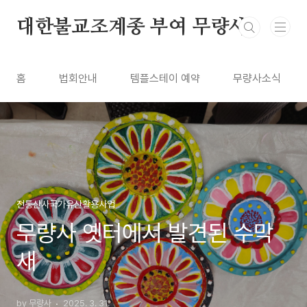
본문 바로가기
대한불교조계종 부여 무량사
홈
법회안내
템플스테이 예약
무량사소식
전통산사국가유산활용사업
무량사 옛터에서 발견된 수막
새
by 무량사
2025. 3. 31.