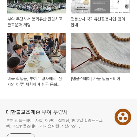
부여 무량사서 문화유산 관람하고
전통산사 국가유산활용사업-참여
불교문화 체험
안내
미국 학생들, 부여 무량사에서 '산
[템플스테이] 가을 템플스테이
사의 하루' 체험하며 한국 문화에
'흠뻑'
대한불교조계종 부여 무량사
부여 템플스테이, 사찰, 어린이, 절체험, 1박2일 힐링프로그
램, 주말템플스테이, 김시습 만월당 설잠스님.