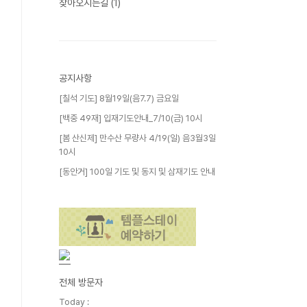
찾아오시는길
(1)
공지사항
[칠석 기도] 8월19일(음7.7) 금요일
[백중 49재] 입재기도안내_7/10(금) 10시
[봄 산신제] 만수산 무량사 4/19(일) 음3월3일
10시
[동안거] 100일 기도 및 동지 및 삼재기도 안내
전체 방문자
Today :