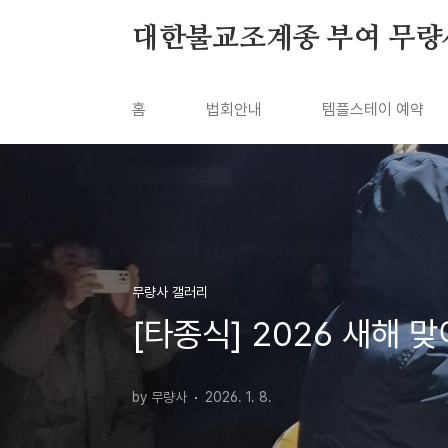
본문 바로가기
대한불교조계종 부여 무량
홈
법회안내
템플스테이 예약
무량사 갤러리
[타종식] 2026 새해 
by 무량사
2026. 1. 8.