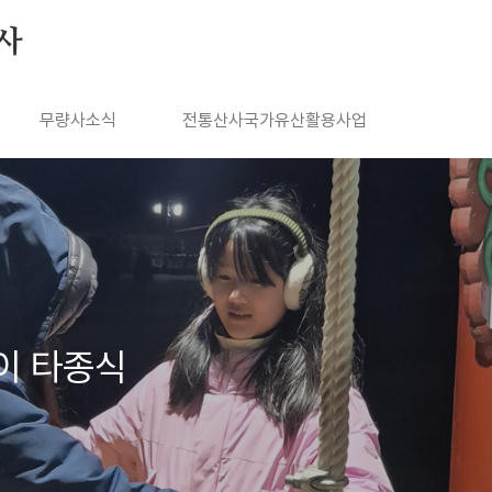
사
무량사소식
전통산사국가유산활용사업
맞이 타종식