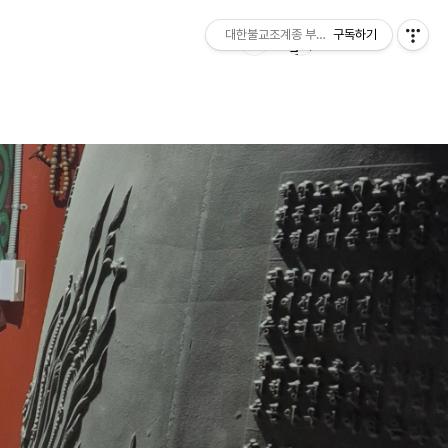
대한불교조계종 부여 무량사
구독하기