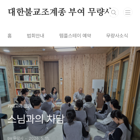
본문 바로가기
대한불교조계종 부여 무량사
홈
법회안내
템플스테이 예약
무량사소식
카테고리 없음
스님과의 차담
by 무량사
2026. 5. 11.