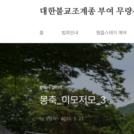
본문 바로가기
대한불교조계종 부여 무량
홈
법회안내
템플스테이 예약
무량사 갤러리
봉축_이모저모_3
by 무량사
2026. 5. 27.