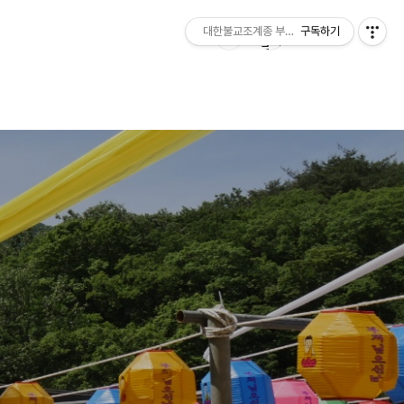
대한불교조계종 부여 무량사
구독하기