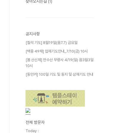
찾아오시는길
(1)
공지사항
[칠석 기도] 8월19일(음7.7) 금요일
[백중 49재] 입재기도안내_7/10(금) 10시
[봄 산신제] 만수산 무량사 4/19(일) 음3월3일
10시
[동안거] 100일 기도 및 동지 및 삼재기도 안내
전체 방문자
Today :