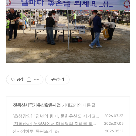
공감
구독하기
'
전통산사국가유산활용사업
' 카테고리의 다른 글
[초청강연] "천년의 향기, 문화유산도 지키고
2026.07.23
나도 지키고"_7/24(금)11시
[전통산사] 무량사에서 매월당의 지혜를 찾다
(0)
2026.07.05
산사의하루_목판뜨기
(0)
2026.05.11
(0)