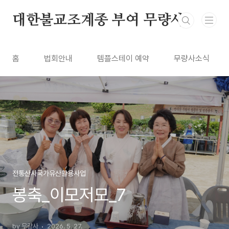
본문 바로가기
대한불교조계종 부여 무량사
홈
법회안내
템플스테이 예약
무량사소식
전통산사국가유산활용사업
봉축_이모저모_7
by 무량사
2026. 5. 27.