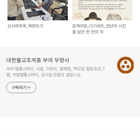
산사의하루_목판뜨기
감개무량_다기세트_천년의 시간
을 담은 한 잔의 차
대한불교조계종 부여 무량사
부여 템플스테이, 사찰, 어린이, 절체험, 1박2일 힐링프로그
램, 주말템플스테이, 김시습 만월당 설잠스님.
구독하기