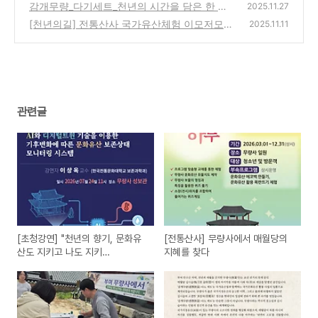
감개무량_다기세트_천년의 시간을 담은 한 잔
2025.11.27
의 차
[천년의길] 전통산사 국가유산체험 이모저모
(0)
2025.11.11
(0)
관련글
[초청강연] "천년의 향기, 문화유
[전통산사] 무량사에서 매월당의
산도 지키고 나도 지키
지혜를 찾다
고"_7/24(금)11시