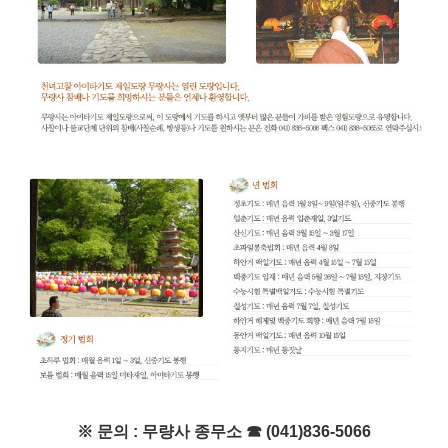
※
문의
:
무량사 종무소
☎
(041)836-5066