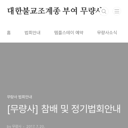
본문 바로가기
대한불교조계종 부여 무량사
홈
법회안내
템플스테이 예약
무량사소식
무량사 법회안내
[무량사] 참배 및 정기법회안내
by 무량사
2017. 7. 20.