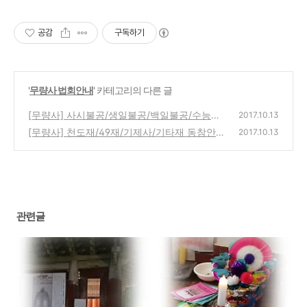
공감
구독하기
'
무량사 법회안내
' 카테고리의 다른 글
[무량사] 사시불공/생일불공/백일불공/수능불
2017.10.13
공 불공기도안내
[무량사] 천도재/49재/기제사/기타재 동참안
(0)
2017.10.13
내
(0)
관련글