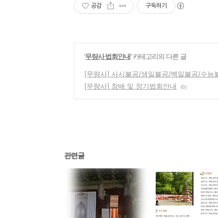
공감
구독하기
'
무량사 법회안내
' 카테고리의 다른 글
[무량사] 사시불공/생일불공/백일불공/수
[무량사] 참배 및 정기법회안내
(0)
관련글