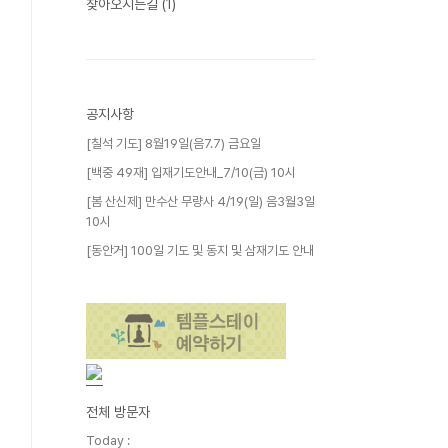
찾아오시는길
(1)
공지사항
[칠석 기도] 8월19일(음7.7) 금요일
[백중 49재] 입재기도안내_7/10(금) 10시
[봄 산신제] 만수산 무량사 4/19(일) 음3월3일
10시
[동안거] 100일 기도 및 동지 및 삼재기도 안내
전체 방문자
Today :