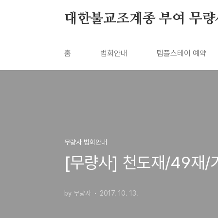
본문 바로가기
대한불교조계종 부여 무량
홈
법회안내
템플스테이 예약
무량사 법회안내
[무량사] 천도재/49재
by 무량사
2017. 10. 13.