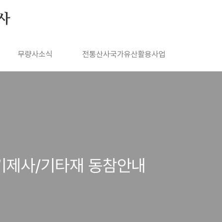
사
무량사소식
전통산사국가유산활용사업
/기제사/기타재 동참안내