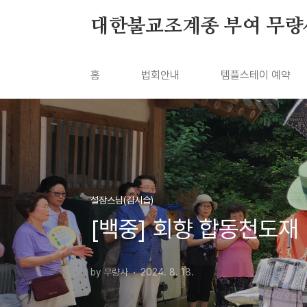
본문 바로가기
대한불교조계종 부여 무량
홈
법회안내
템플스테이 예약
설잠스님(김시습)
[백중] 회향 합동천도재
by 무량사
2024. 8. 18.