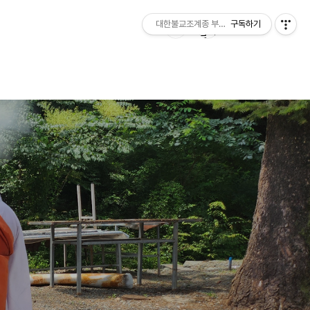
대한불교조계종 부여 무량사
구독하기