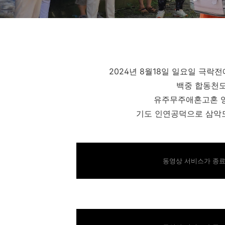
2024년 8월18일 일요일 극
백중 합동천
유주무주애혼고혼 
기도 인연공덕으로 삼악
동영상 서비스가 종료