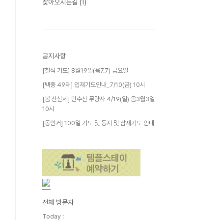
찾아오시는길
(1)
공지사항
[칠석 기도] 8월19일(음7.7) 금요일
[백중 49재] 입재기도안내_7/10(금) 10시
[봄 산신제] 만수산 무량사 4/19(일) 음3월3일
10시
[동안거] 100일 기도 및 동지 및 삼재기도 안내
전체 방문자
Today :