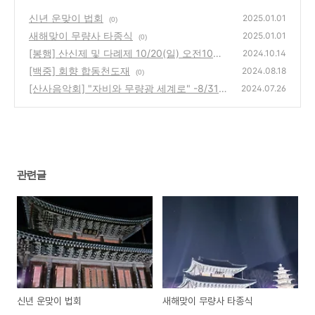
신년 운맞이 법회
2025.01.01
(0)
새해맞이 무량사 타종식
2025.01.01
(0)
[봉행] 산신제 및 다례제 10/20(일) 오전10시
2024.10.14
[백중] 회향 합동천도재
(0)
2024.08.18
(0)
[산사음악회] "자비와 무량광 세계로" -8/31
2024.07.26
(토) 저녁7시
(1)
관련글
신년 운맞이 법회
새해맞이 무량사 타종식