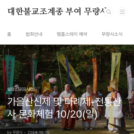
본문 바로가기
대한불교조계종 부여 무량사
홈
법회안내
템플스테이 예약
무량사소식
설잠스님(김시습)
가을산신제 및 다례제-전통산
사 문화체험 10/20(일)
by 무량사
2024. 10. 16.