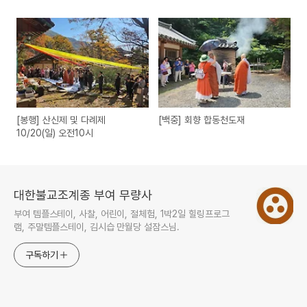
[봉행] 산신제 및 다례제
[백중] 회향 합동천도재
10/20(일) 오전10시
대한불교조계종 부여 무량사
부여 템플스테이, 사찰, 어린이, 절체험, 1박2일 힐링프로그
램, 주말템플스테이, 김시습 만월당 설잠스님.
구독하기