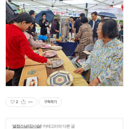
2
구독하기
'
설잠스님(김시습)
' 카테고리의 다른 글