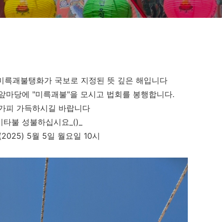
량사 미륵괘불탱화가 국보로 지정된 뜻 깊은 해입니다
앞마당에 "미륵괘불"을 모시고 법회를 봉행합니다.
가피 가득하시길 바랍니다
타불 성불하십시요_()_
(2025) 5월 5일 월요일 10시