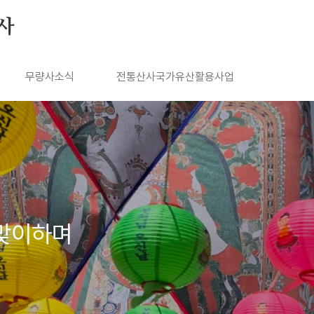
사
무량사소식
전통산사국가유산활용사업
 맞이하며