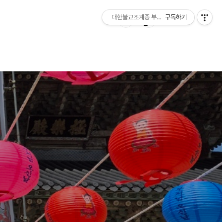
대한불교조계종 부여 무량사
구독하기