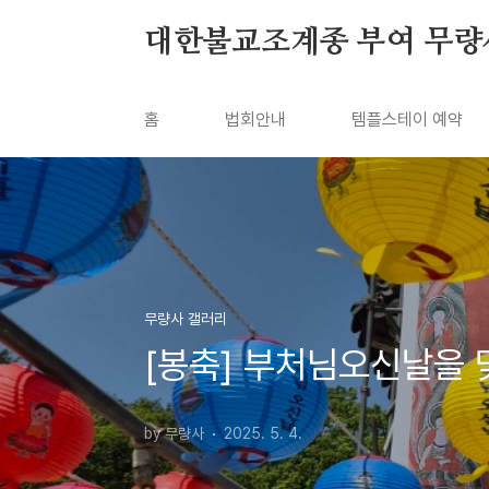
본문 바로가기
대한불교조계종 부여 무량
홈
법회안내
템플스테이 예약
무량사 갤러리
[봉축] 부처님오신날을
by 무량사
2025. 5. 4.