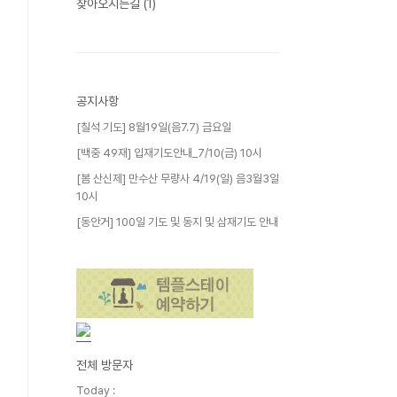
찾아오시는길
(1)
공지사항
[칠석 기도] 8월19일(음7.7) 금요일
[백중 49재] 입재기도안내_7/10(금) 10시
[봄 산신제] 만수산 무량사 4/19(일) 음3월3일
10시
[동안거] 100일 기도 및 동지 및 삼재기도 안내
전체 방문자
Today :