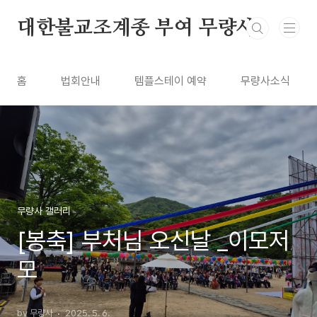
본문 바로가기
대한불교조계종 부여 무량사
홈
법회안내
템플스테이 예약
무량사소식
무량사 갤러리
[봉축] 부처님 오신날 _이모저
모
by 무량사
2025. 5. 6.