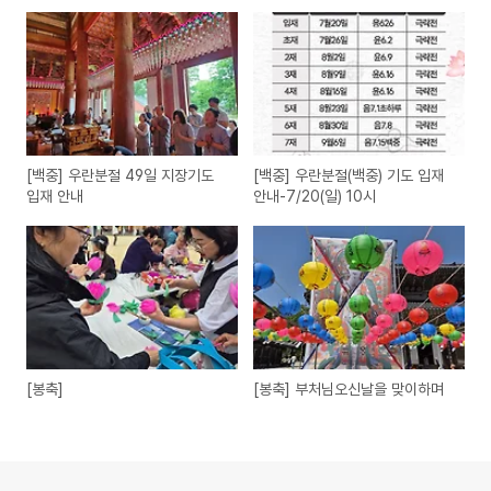
[백중] 우란분절 49일 지장기도
[백중] 우란분절(백중) 기도 입재
입재 안내
안내-7/20(일) 10시
[봉축]
[봉축] 부처님오신날을 맞이하며