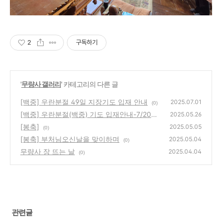
2
구독하기
'
무량사 갤러리
' 카테고리의 다른 글
[백중] 우란분절 49일 지장기도 입재 안내
2025.07.01
(0)
[백중] 우란분절(백중) 기도 입재안내-7/20
2025.05.26
(일) 10시
[봉축]
(0)
2025.05.05
(0)
[봉축] 부처님오신날을 맞이하며
2025.05.04
(0)
무량사 장 뜨는 날
2025.04.04
(0)
관련글