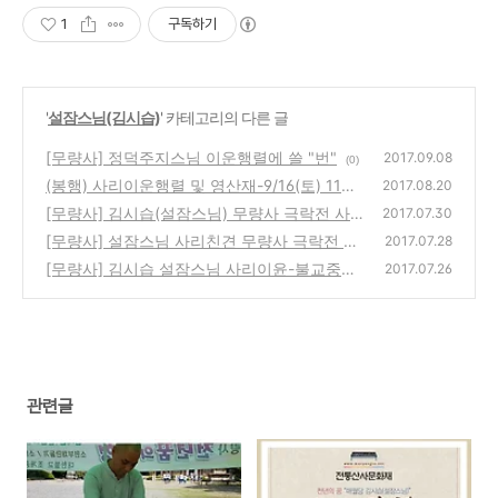
1
구독하기
'
설잠스님(김시습)
' 카테고리의 다른 글
[무량사] 정덕주지스님 이운행렬에 쓸 "번"
2017.09.08
(0)
(봉행) 사리이운행렬 및 영산재-9/16(토) 11시
2017.08.20
[무량사] 김시습(설잠스님) 무량사 극락전 사
(0)
2017.07.30
리친견
[무량사] 설잠스님 사리친견 무량사 극락전 진
(0)
2017.07.28
행-불교방송 BTN 보도
[무량사] 김시습 설잠스님 사리이윤-불교중앙
(0)
2017.07.26
박물관 170726
(0)
관련글