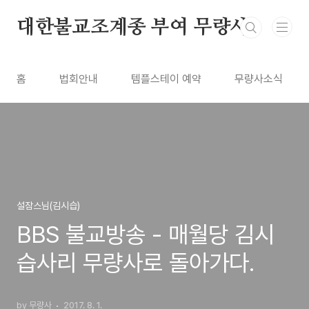
본문 바로가기
대한불교조계종 부여 무량사
홈
법회안내
템플스테이 예약
무량사소식
설잠스님(김시습)
BBS 불교방송 - 매월당 김시
습사리 무량사로 돌아가다.
by 무량사
2017. 8. 1.