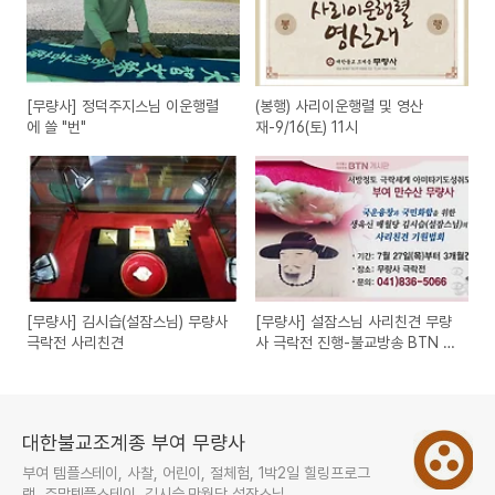
[무량사] 정덕주지스님 이운행렬
(봉행) 사리이운행렬 및 영산
에 쓸 "번"
재-9/16(토) 11시
[무량사] 김시습(설잠스님) 무량사
[무량사] 설잠스님 사리친견 무량
극락전 사리친견
사 극락전 진행-불교방송 BTN 보
도
대한불교조계종 부여 무량사
부여 템플스테이, 사찰, 어린이, 절체험, 1박2일 힐링프로그
램, 주말템플스테이, 김시습 만월당 설잠스님.