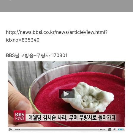
http://news.bbsi.co.kr/news/articleView.html?
idxno=835340
BBS불교방송-무량사 170801