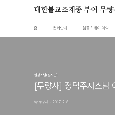
본문 바로가기
대한불교조계종 부여 무량
홈
법회안내
템플스테이 예약
설잠스님(김시습)
[무량사] 정덕주지스님 
by 무량사
2017. 9. 8.