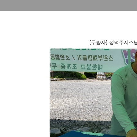
[무량사] 정덕주지스님