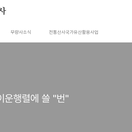
사
무량사소식
전통산사국가유산활용사업
이운행렬에 쓸 "번"