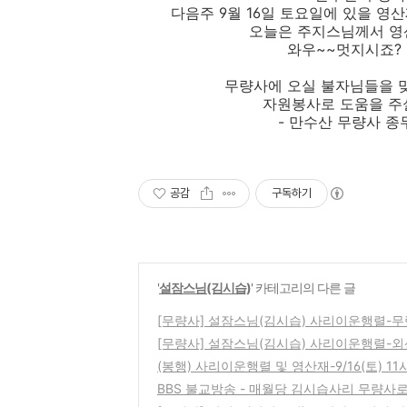
다음주 9월 16일 토요일에 있을 영
오늘은 주지스님께서 영
와우~~멋지시죠?
무량사에 오실 불자님들을 
자원봉사로 도움을 주
- 만수산 무량사 종무
공감
구독하기
'
설잠스님(김시습)
' 카테고리의 다른 글
[무량사] 설잠스님(김시습) 사리이운행렬-
[무량사] 설잠스님(김시습) 사리이운행렬-
(봉행) 사리이운행렬 및 영산재-9/16(토) 11
BBS 불교방송 - 매월당 김시습사리 무량사로