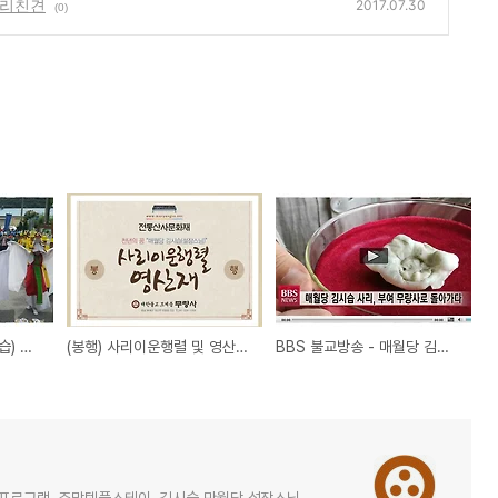
사리친견
2017.07.30
(0)
[무량사] 설잠스님(김시습) 사리이운행렬-외산면사무소
(봉행) 사리이운행렬 및 영산재-9/16(토) 11시
BBS 불교방송 - 매월당 김시습사리 무량사로 돌아가다.
힐링프로그램, 주말템플스테이, 김시습 만월당 설잠스님.