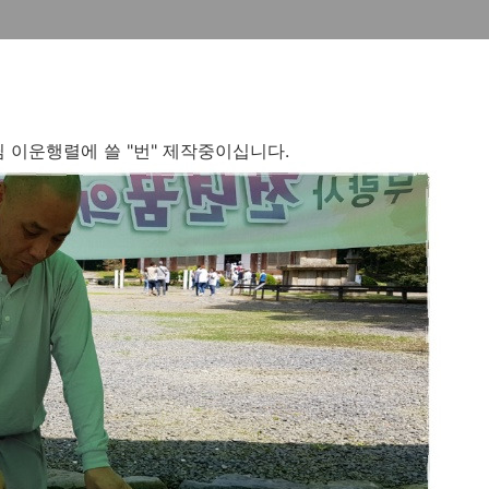
 이운행렬에 쓸 "번" 제작중이십니다.