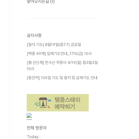
찾아오시는길
(1)
공지사항
[칠석 기도] 8월19일(음7.7) 금요일
[백중 49재] 입재기도안내_7/10(금) 10시
[봄 산신제] 만수산 무량사 4/19(일) 음3월3일
10시
[동안거] 100일 기도 및 동지 및 삼재기도 안내
전체 방문자
Today :