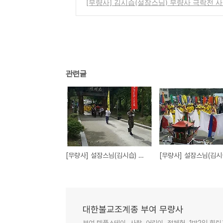
[무량사] 김시습(설잠스님) 무량사 극락전 
관련글
[무량사] 설잠스님(김시습) 사리이운행렬-무량사 고불식
대한불교조계종 부여 무량사
부여 템플스테이, 사찰, 어린이, 절체험, 1박2일 