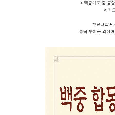
※ 백중기도 중 공양
※ 기
천년고찰 만
충남 부여군 외산면 무량