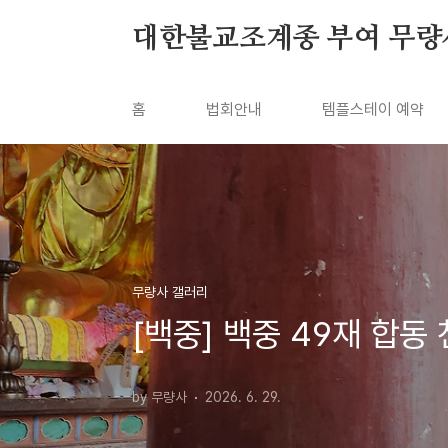
본문 바로가기
대한불교조계종 부여 무량
홈
법회안내
템플스테이 예약
무량사 갤러리
[백중] 백중 49재 합동 
by 무량사
2026. 6. 29.