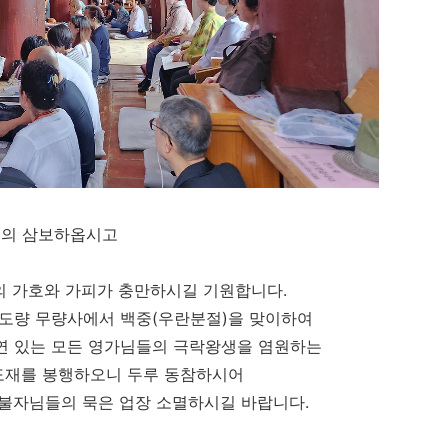
귀의 삼보하옵시고
 가호와 가피가 충만하시길 기원합니다.
도량 무량사에서 백중(우란분절)을 맞이하여
연 있는 모든 영가님들의 극락왕생을 염원하는
천도재를 봉행하오니 두루 동참하시어
 불자님들의 묵은 업장 소멸하시길 바랍니다.