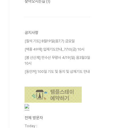
찾아오시는길
(1)
공지사항
[칠석 기도] 8월19일(음7.7) 금요일
[백중 49재] 입재기도안내_7/10(금) 10시
[봄 산신제] 만수산 무량사 4/19(일) 음3월3일
10시
[동안거] 100일 기도 및 동지 및 삼재기도 안내
전체 방문자
Today :