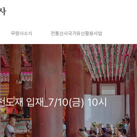
사
무량사소식
전통산사국가유산활용사업
천도재 입재_7/10(금) 10시