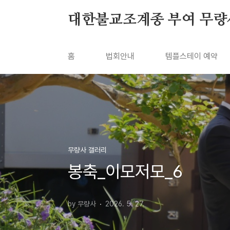
본문 바로가기
대한불교조계종 부여 무량
홈
법회안내
템플스테이 예약
무량사 갤러리
봉축_이모저모_6
by 무량사
2026. 5. 27.