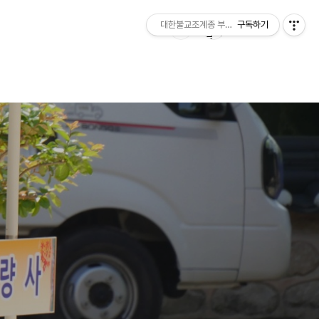
대한불교조계종 부여 무량사
구독하기