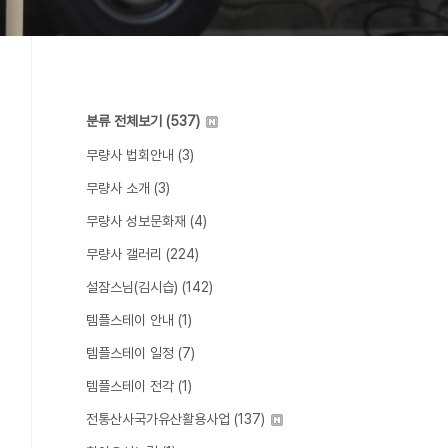
분류 전체보기
(537)
무량사 법회안내
(3)
무량사 소개
(3)
무량사 성보문화재
(4)
무량사 갤러리
(224)
설잠스님(김시습)
(142)
템플스테이 안내
(1)
템플스테이 일정
(7)
템플스테이 전각
(1)
전통산사국가유산활용사업
(137)