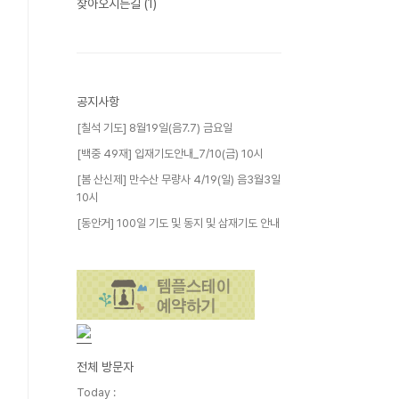
찾아오시는길
(1)
공지사항
[칠석 기도] 8월19일(음7.7) 금요일
[백중 49재] 입재기도안내_7/10(금) 10시
[봄 산신제] 만수산 무량사 4/19(일) 음3월3일
10시
[동안거] 100일 기도 및 동지 및 삼재기도 안내
전체 방문자
Today :