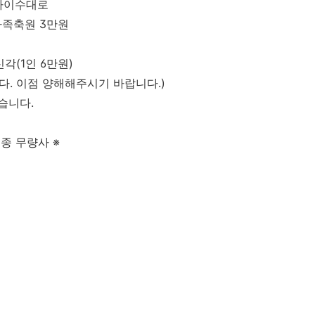
나이수대로
가족축원
3
만원
신각
(1
인
6
만원
)
니다
.
이점 양해해주시기 바랍니다
.)
받습니다
.
종 무량사
※