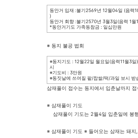
동안거 입재
:
불기
2569
년
12
월
04
일
(
음력
1
)
동안거 회향
:
불기
2570
년
3
월
3
일
(
음력
1
월
*
동안거기도 가족동참금
:
일십만원
※
동지 불공 법회
※
동지기도
: 12
월
22
일 월요일
(
음력
11
월
3
일
)
시
※
기도비
: 3
만원
※
동짓날에 쓰여질 팥
/
찹쌀
/
떡
/
과일 보시 받
삼재풀이 접수는 동지에서 입춘날까지 
※
삼재풀이 기도
삼재풀이 기도는
2
월
4
일 입춘일에 봉
※
삼재풀이 기도
※
들어오는
삼재는 돼지