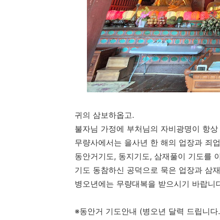
귀의 삼보하옵고
.
불자님 가정에 부처님의 자비광명이 항상
무량사에서는 을사년 한 해의 업장과 죄
동안거기도
,
동지기도
,
삼재풀이 기도를 
기도 동참하신 공덕으로 묵은 업장과 삼
병오
년에는 무량대복을 받으시기 바랍니
※
동안거 기도안내
(
병오년 달력 드립니다