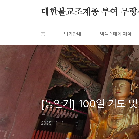
본문 바로가기
대한불교조계종 부여 무량
홈
법회안내
템플스테이 예약
[동안거] 100일 기도 
2025. 11. 11.