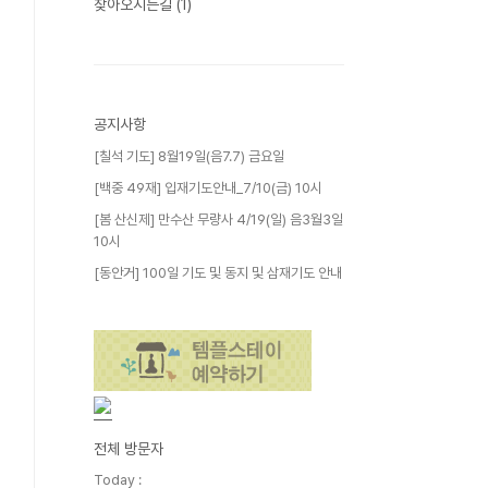
찾아오시는길
(1)
공지사항
[칠석 기도] 8월19일(음7.7) 금요일
[백중 49재] 입재기도안내_7/10(금) 10시
[봄 산신제] 만수산 무량사 4/19(일) 음3월3일
10시
[동안거] 100일 기도 및 동지 및 삼재기도 안내
전체 방문자
Today :