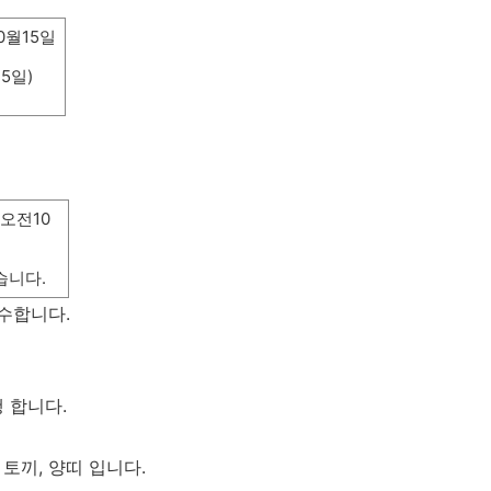
0
월
15
일
15
일
)
오전
10
습니다
.
접수합니다
.
행 합니다
.
,
토끼
,
양띠 입니다
.