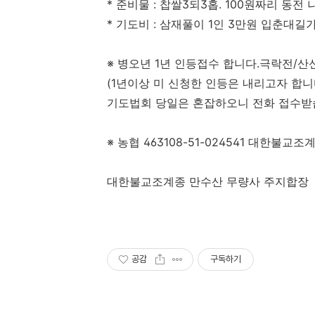
*
준비물
:
찹쌀
3
되
3
홉
. 100
원짜리 동전 
*
기도비
:
삼재풀이
1
인
3
만원 입춘대길
※
병오년
1
년 인등접수 합니다
.
극락전
/
산
(
1
년이상 미 신청한 인등은 내리고자 합
기도법회 당일은 혼잡하오니 전화 접수
※
농협
463108-51-024541
대한불교조계
대한불교조계종 만수산 무량사 주지합장
공감
구독하기