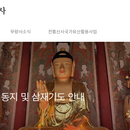
사
무량사소식
전통산사국가유산활용사업
및 동지 및 삼재기도 안내