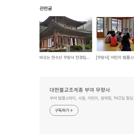
관련글
비오는 만수산 무량사 전경입니다-동영상-
대한불교조계종 부여 무량사
부여 템플스테이, 사찰, 어린이, 절체험, 1박2일 
구독하기