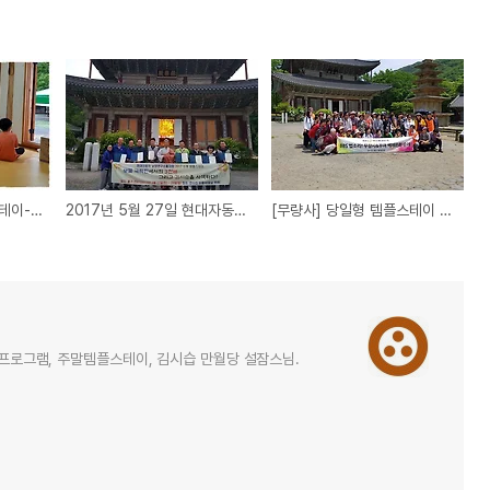
[무량사] 어린이 템플스테이-외산초 어린이 1박2일체험
2017년 5월 27일 현대자동차 연구소 불자회 템플스테이
[무량사] 당일형 템플스테이 진행하고 기념사진을 남겨보았습니다.
힐링프로그램, 주말템플스테이, 김시습 만월당 설잠스님.