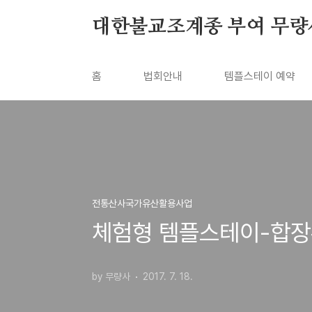
본문 바로가기
대한불교조계종 부여 무량
홈
법회안내
템플스테이 예약
전통산사국가유산활용사업
체험형 템플스테이-합
by 무량사
2017. 7. 18.