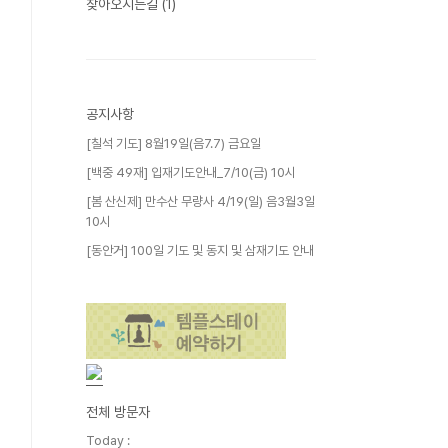
찾아오시는길
(1)
공지사항
[칠석 기도] 8월19일(음7.7) 금요일
[백중 49재] 입재기도안내_7/10(금) 10시
[봄 산신제] 만수산 무량사 4/19(일) 음3월3일
10시
[동안거] 100일 기도 및 동지 및 삼재기도 안내
전체 방문자
Today :