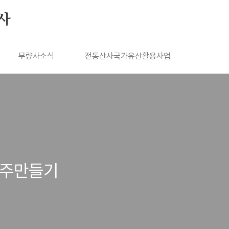
사
무량사소식
전통산사국가유산활용사업
장주만들기