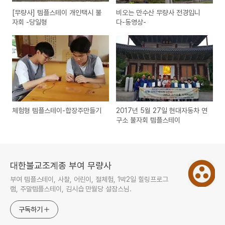
[무량사] 템플스테이 개인택시 불
비오는 만수산 무량사 전경입니
자회 -당일형
다-동영상-
체험형 템플스테이-합장주만들기
2017년 5월 27일 현대자동차 연
구소 불자회 템플스테이
대한불교조계종 부여 무량사
부여 템플스테이, 사찰, 어린이, 절체험, 1박2일 힐링프로그
램, 주말템플스테이, 김시습 만월당 설잠스님.
구독하기