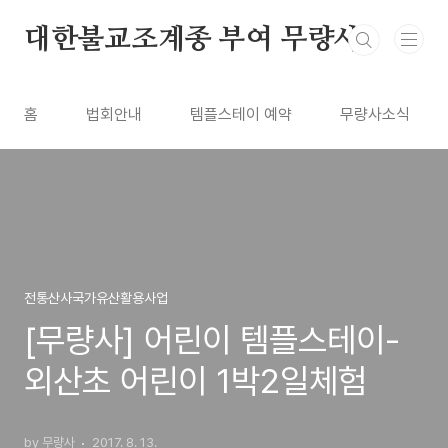
본문 바로가기
대한불교조계종 부여 무량사
홈
법회안내
템플스테이 예약
무량사소식
전통산사국가유산활용사업
[무량사] 어린이 템플스테이-
외산초 어린이 1박2일체험
by 무량사
2017. 8. 13.