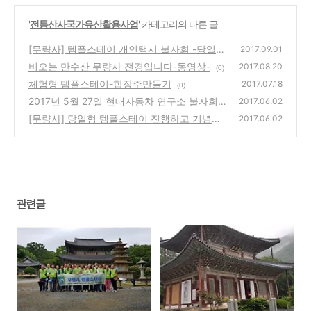
'
전통산사국가유산활용사업
' 카테고리의 다른 글
[무량사] 템플스테이 개인택시 불자회 -당일형
2017.09.01
비오는 만수산 무량사 전경입니다-동영상-
(0)
2017.08.20
(0)
체험형 템플스테이-합장주만들기
2017.07.18
(0)
2017년 5월 27일 현대자동차 연구소 불자회
2017.06.02
템플스테이
[무량사] 당일형 템플스테이 진행하고 기념사
(0)
2017.06.02
진을 남겨보았습니다.
(0)
관련글