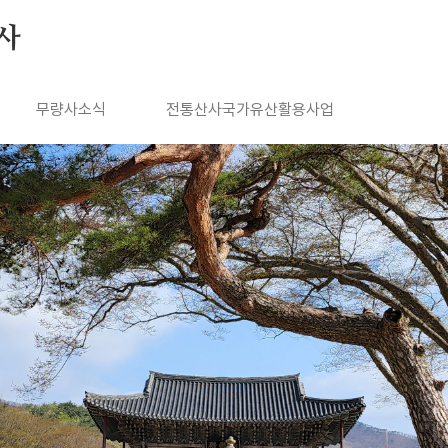
사
무량사소식
전통산사국가유산활용사업