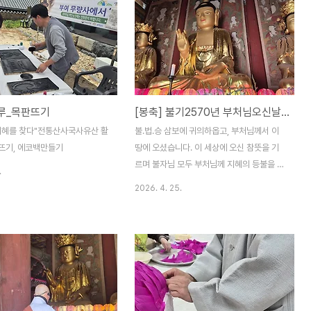
루_목판뜨기
[봉축] 불기2570년 부처님오신날 연등접수안내
지혜를 찾다"전통산사국사유산 활
불.법.승 삼보에 귀의하옵고, 부처님께서 이
뜨기, 에코백만들기
땅에 오셨습니다. 이 세상에 오신 참뜻을 기
르며 불자님 모두 부처님께 지혜의 등불을 밝
.
혀 공양하고 그 공덕으로 우리의 소원이 등불
2026. 4. 25.
처럼 밝혀지기를 바랍니다. 자아를 깨치는 광
명의 등을, 착한이에게는 축복의 등을, 사랑
하는 이에게는 애정의 등을, 미운이에게는 용
서의 등을, 고마운 이에게는 감사의 등을, 병
고에 시달리는 이에게는 쾌유의 등을, 불교를
모르는 이에게는 인연의 등을, 모든 영가에게
는 왕생극락의 등을, 참 마음으로 모두 함께