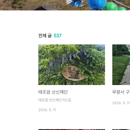
전체 글
537
태조암 산신제단
무량사 
태조암 산신제단가는길
2026. 5. 11
2026. 5. 11.