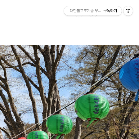
대한불교조계종 부여 무량사
구독하기