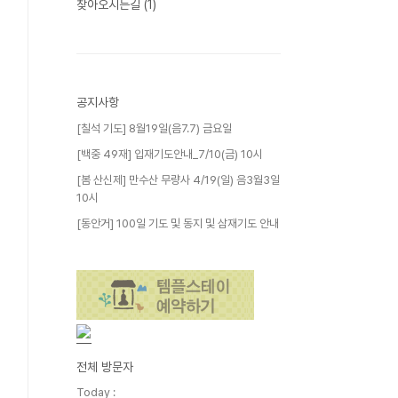
찾아오시는길
(1)
공지사항
[칠석 기도] 8월19일(음7.7) 금요일
[백중 49재] 입재기도안내_7/10(금) 10시
[봄 산신제] 만수산 무량사 4/19(일) 음3월3일
10시
[동안거] 100일 기도 및 동지 및 삼재기도 안내
전체 방문자
Today :