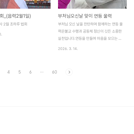
부처님이 이 땅에 오심을 축복하며 빈자일등
의 간절한 서원이 담긴 등불을 밝히시기를 기
회_(음력2월1일)
부처님오신날 맞이 연등 울력
원합니다.일시: 2026년 5월 24일(일) 오전
10시장소: 무량사 극락전 앞 마당주요 행사:
사 2월 초하루 법회
부처님 오신 날을 찬탄하며 함께하는 연등 울
* 봉축 법요식 및 관불의식봉축..
력은불교 수행과 공동체 정신이 깃든 소중한
0.
실천입니다.연등을 만들며 마음을 모으는 이
시간은서로의 정성을 나누고 화합을 이루어,
2026. 3. 14.
가족의 건강과 평안, 이웃의 행복,나아가 세
상의 평화를 발원하는 공덕의 자리입니다.마
음의 등불을 밝히는 연등 공양과 울력에많은
4
5
6
···
60
동참 바랍니다.나무아미타불성불하십시오()