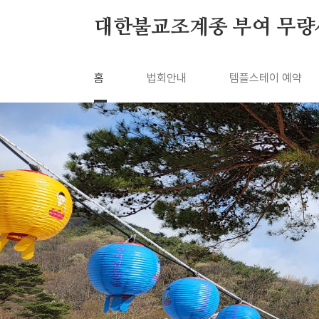
본문 바로가기
대한불교조계종 부여 무량
홈
법회안내
템플스테이 예약