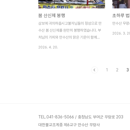
봄 산신제 봉행
초하루 법
삼보에 귀의하옵시고불자님들의 정성으로 만
만수산 무량
수산 봄 산신제를 원만히 봉행하였습니다. 부
2026. 3. 2
처님의 가피와 만수산의 맑은 기운이 함께하
시어, 나날이 더욱 평안하고 복된 날 되시길
2026. 4. 20.
발원합니다.
1
2
3
TEL.041-836-5066 / 충청남도 부여군 무량로 203
대한불교조계종 제6교구 만수산 무량사