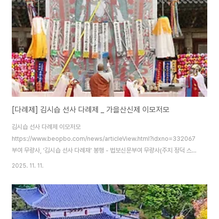
[다례제] 김시습 선사 다례제 _ 가을산신제 이모저모
김시습 선사 다례제 이모저모
https://www.beopbo.com/news/articleView.html?idxno=332067
부여 무량사, ‘김시습 선사 다례재’ 봉행 - 법보신문부여 무량사(주지 정덕 스
님)가 10월 26일 조선시대 대표적 사상가이자 문인인 매월당 김시습(설잠 스
2025. 11. 11.
님)의 생애와 사상, 문학정신을 기리며 국가와 개인의 안녕을 기원하는 ‘김시습
선사 다례www.beopbo.com