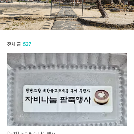
전체 글
537
[동지] 동지팥죽 나눔행사