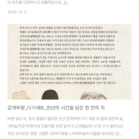
다 모두들 건강하시고 성불하십시요 _()_
2025. 12. 2.
감개무량_다기세트_천년의 시간을 담은 한 잔의 차
바쁜 일상 속, 잠시 멈춤이 필요한 순간‘감개무량 다기 세트’와 함께 잠깐의 쉼,
어떠실까요?무량사의 오층석탑 위로 달이 뜨고,매월당의 시 한 수가 들려오는
듯한 신비로운 경험. 고결한 선비의 향을 느끼며마음속 티끌을 씻어내는 감개