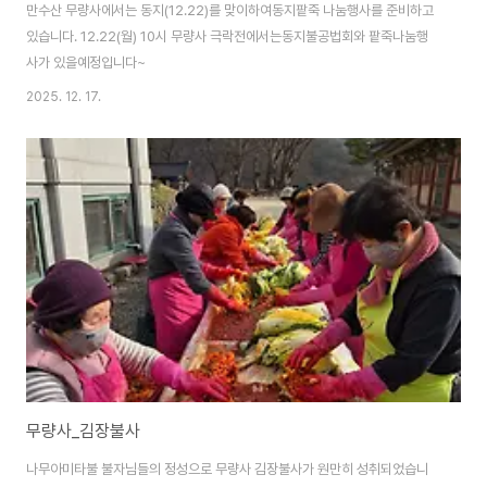
만수산 무량사에서는 동지(12.22)를 맞이하여동지팥죽 나눔행사를 준비하고
있습니다. 12.22(월) 10시 무량사 극락전에서는동지불공법회와 팥죽나눔행
사가 있을예정입니다~
2025. 12. 17.
무량사_김장불사
나무아미타불 불자님들의 정성으로 무량사 김장불사가 원만히 성취되었습니