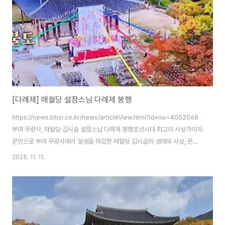
[다례제] 매월당 설잠스님 다례제 봉행
https://news.bbsi.co.kr/news/articleView.html?idxno=4052068
부여 무량사, 매월당 김시습 설잠스님 다례제 봉행조선시대 최고의 사상가이자
문인으로 부여 무량사에서 일생을 마감한 매월당 김시습의 생애와 사상, 문학
정신을 기리고 국가와 개인의 안녕을 기원하는 자리가 마련됐습니다. 천년고찰
2025. 11. 11.
부여news.bbsi.co.kr