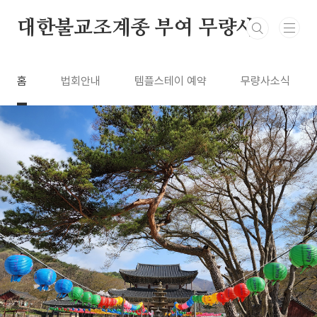
본문 바로가기
대한불교조계종 부여 무량사
홈
법회안내
템플스테이 예약
무량사소식